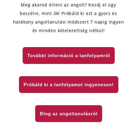
Meg akarod érteni az angolt? Kezdj el úgy
beszélni, mint ők! Próbáld ki ezt a gyors és
hatékony angoltanulási módszert 7 napig ingyen
és minden kötelezettség nélkül!
További információ a tanfolyamról
Próbáld ki a tanfolyamot ingyenesen!
Blog az angoltanulásról