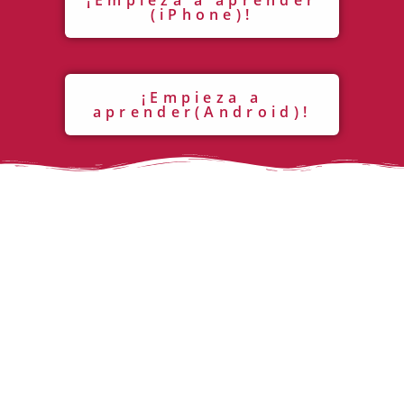
(iPhone)!
¡Empieza a
aprender(Android)!