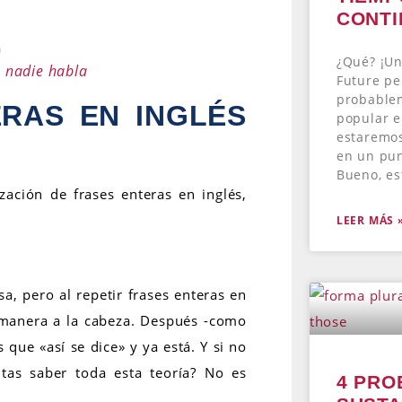
CONT
¿Qué? ¡Un
e nadie habla
Future pe
probable
RAS EN INGLÉS
popular e
estaremo
en un pun
Bueno, es
ación de frases enteras en inglés,
LEER MÁS 
a, pero al repetir frases enteras en
a manera a la cabeza. Después -como
que «así se dice» y ya está. Y si no
itas saber toda esta teoría? No es
4 PRO