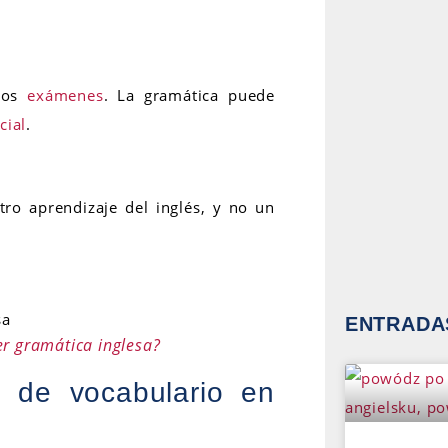
 los
exámenes
. La gramática puede
cial
.
ro aprendizaje del inglés, y no un
ENTRADAS
r gramática inglesa?
s de vocabulario en