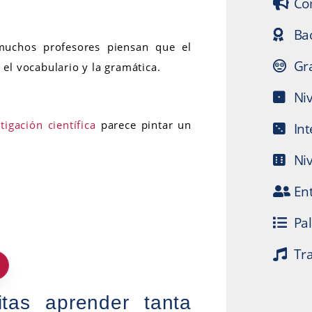
Co
Bac
 muchos profesores piensan que el
Gr
 el vocabulario y la gramática.
Niv
tigación científica
parece pintar un
In
Ni
En
Pa
Tr
tas aprender tanta