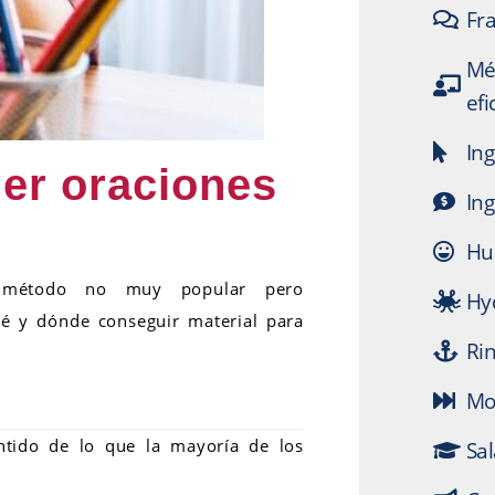
Fra
Mé
efi
Ing
der oraciones
Ing
Hu
n método no muy popular pero
Hy
ué y dónde conseguir material para
Ri
Mo
ntido de lo que la mayoría de los
Sal