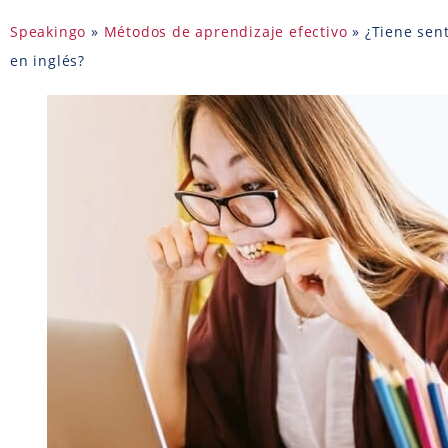
Speakingo
»
Métodos de aprendizaje efectivo
»
¿Tiene sen
en inglés?