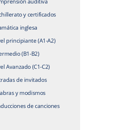
mprensión auditiva
hillerato y certificados
amática inglesa
el principiante (A1-A2)
termedio (B1-B2)
vel Avanzado (C1-C2)
tradas de invitados
labras y modismos
aducciones de canciones