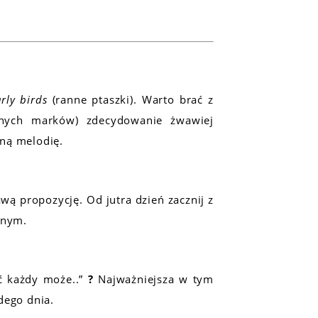
rly
birds
(ranne ptaszki). Warto brać z
cnych marków) zdecydowanie żwawiej
ną melodię.
wą propozycję. Od jutra dzień zacznij z
znym.
ć każdy może..”
?
Najważniejsza w tym
dego dnia.