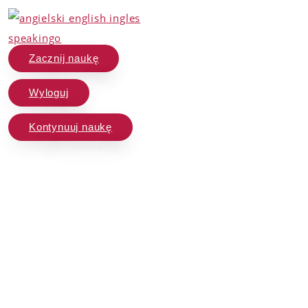
Zacznij naukę
Wyloguj
Kontynuuj naukę