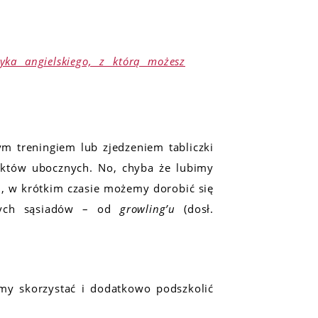
yka angielskiego, z którą możesz
m treningiem lub zjedzeniem tabliczki
ektów ubocznych. No, chyba że lubimy
i, w krótkim czasie możemy dorobić się
onych sąsiadów – od
growling’u
(dosł.
y skorzystać i dodatkowo podszkolić