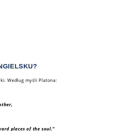
NGIELSKU?
ki. Według myśli Platona:
other
,
ward
places
of the soul.”