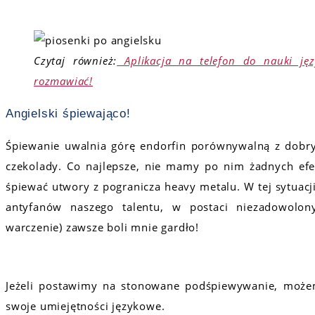
Czytaj również:
Aplikacja na telefon do nauki jęz
rozmawiać!
Angielski śpiewająco!
Śpiewanie uwalnia górę endorfin porównywalną z dobry
czekolady. Co najlepsze, nie mamy po nim żadnych ef
śpiewać utwory z pogranicza heavy metalu. W tej sytuacj
antyfanów naszego talentu, w postaci niezadowol
warczenie) zawsze boli mnie gardło!
Jeżeli postawimy na stonowane podśpiewywanie, możem
swoje umiejętności językowe.