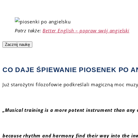
Patrz także:
Better English – popraw swój angielski
Zacznij naukę
CO DAJE ŚPIEWANIE PIOSENEK PO A
Już starożytni filozofowie podkreślali magiczną moc muzy
„Musical
training
is a
more
potent
instrument
than
any
because
rhythm and
harmony
find
their
way
into
the
in