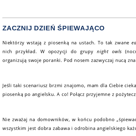
ZACZNIJ DZIEŃ ŚPIEWAJĄCO
Niektórzy wstają z piosenką na ustach. To tak zwane
ea
nich przykład. W opozycji do grupy
night
owls
(no
organizują swoje poranki. Pod nosem zazwyczaj nucą zna
Jeśli taki scenariusz brzmi znajomo, mam dla Ciebie cieka
piosenką po angielsku. A co! Połącz przyjemne z pożytec
Nie zważaj na domowników, w końcu podobno „śpiewa
wszystkim jest dobra zabawa i odrobina angielskiego każ