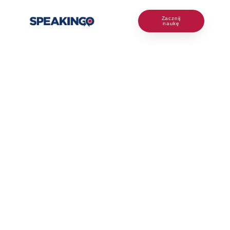
Zacznij
naukę