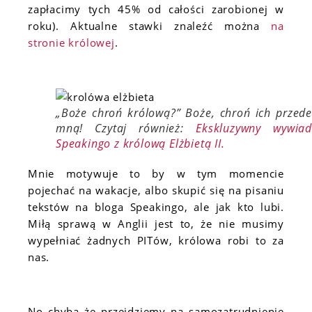
zapłacimy tych 45% od całości zarobionej w
roku). Aktualne stawki znaleźć można
na
stronie królowej
.
„Boże chroń królową?” Boże, chroń ich przede
mną!
Czytaj również:
Ekskluzywny wywia
Speakingo z królową Elżbietą II.
Mnie motywuje to by w tym momencie
pojechać na wakacje, albo skupić się na pisaniu
tekstów na bloga Speakingo, ale jak kto lubi.
Miłą sprawą w Anglii jest to, że nie musimy
wypełniać żadnych PITów, królowa robi to za
nas.
No chyba że przejdziemy na samozatrudnienie