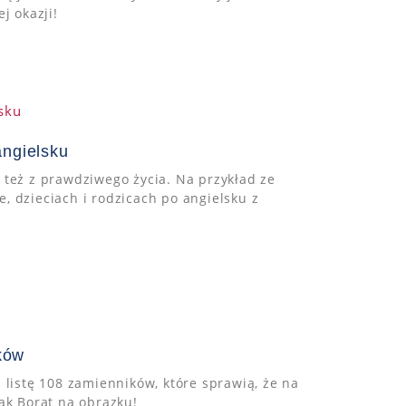
j okazji!
angielsku
le też z prawdziwego życia. Na przykład ze
, dzieciach i rodzicach po angielsku z
ków
 listę 108 zamienników, które sprawią, że na
ak Borat na obrazku!