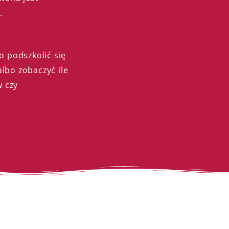
.
o podszkolić się
lbo zobaczyć ile
w czy
!