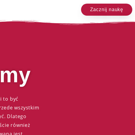
Zacznij naukę
omy
i to być
Przede wszystkim
yć. Dlatego
iście również
owana jest