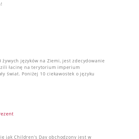
!
00 żywych języków na Ziemi, jest zdecydowanie
ili łacinę na terytorium imperium
ały świat. Poniżej 10 ciekawostek o języku
ię jak Children’s Day obchodzony jest w