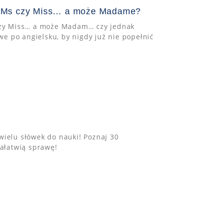
rs Ms czy Miss… a może Madame?
 czy Miss… a może Madam… czy jednak
e po angielsku, by nigdy już nie popełnić
wielu słówek do nauki! Poznaj 30
załatwią sprawę!