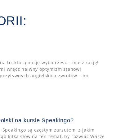
RII:
na to, którą opcję wybierzesz – masz rację!
ami wręcz naiwny optymizm stanowi
 pozytywnych angielskich zwrotów – bo
polski na kursie Speakingo?
e Speakingo są częstym zarzutem, z jakim
ąd kilka słów na ten temat, by rozwiać Wasze